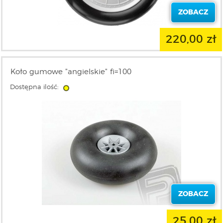
ZOBACZ
220,00 zł
Koło gumowe "angielskie" fi=100
Dostępna ilość:
ZOBACZ
25,00 zł