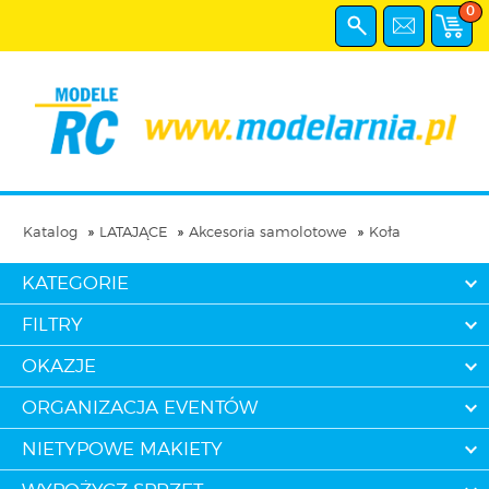
0
Katalog
LATAJĄCE
Akcesoria samolotowe
Koła
KATEGORIE
FILTRY
OKAZJE
ORGANIZACJA EVENTÓW
NIETYPOWE MAKIETY