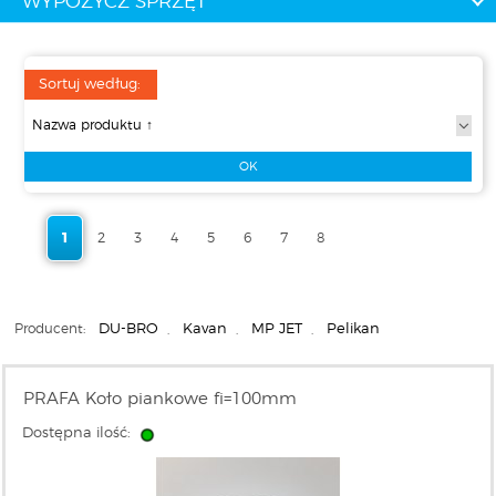
WYPOŻYCZ SPRZĘT
Sortuj według:
1
2
3
4
5
6
7
8
Producent:
DU-BRO
,
Kavan
,
MP JET
,
Pelikan
PRAFA Koło piankowe fi=100mm
Dostępna ilość: