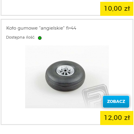
10,00 zł
Koło gumowe "angielskie" fi=44
Dostępna ilość:
ZOBACZ
12,00 zł