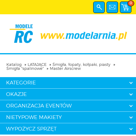
0
Katalog
LATAJĄCE
Śmigła, łopaty, kołpaki, piasty
Śmigła "spalinowe"
Master Airscrew
KATEGORIE
OKAZJE
ORGANIZACJA EVENTÓW
NIETYPOWE MAKIETY
WYPOŻYCZ SPRZĘT