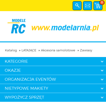
0
Katalog
LATAJĄCE
Akcesoria samolotowe
Zawiasy
KATEGORIE
OKAZJE
ORGANIZACJA EVENTÓW
NIETYPOWE MAKIETY
WYPOŻYCZ SPRZĘT