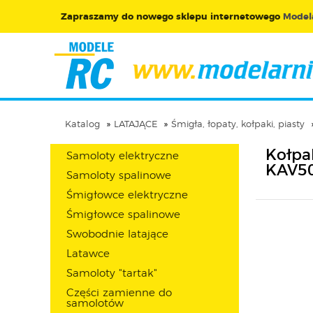
Zapraszamy do nowego sklepu internetowego
Modela
Katalog
LATAJĄCE
Śmigła, łopaty, kołpaki, piasty
Kołpa
Samoloty elektryczne
KAV50
Samoloty spalinowe
Śmigłowce elektryczne
Śmigłowce spalinowe
Swobodnie latające
Latawce
Samoloty "tartak"
Części zamienne do
samolotów