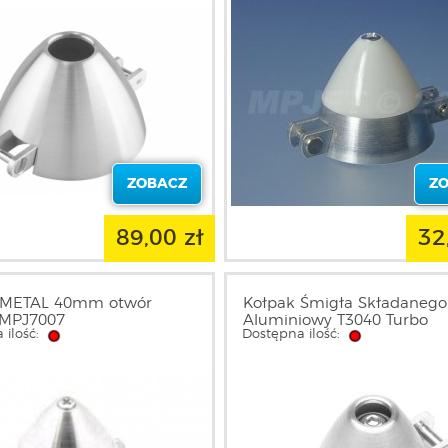
ZOBACZ
Z
89,00 zł
32
 METAL 40mm otwór
Kołpak Śmigła Składanego
MPJ7007
Aluminiowy T3040 Turbo
 ilość:
Dostępna ilość:
30/4/8/M3 | KAV50.10.8607