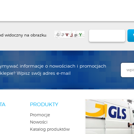
od widoczny na obrazku:
zymywać informacje o nowościach i promocjach
lepie? Wpisz swój adres e-mail
TA
PRODUKTY
Promocje
Nowości
Katalog produktów