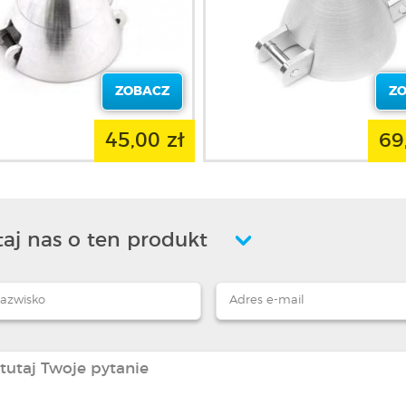
ZOBACZ
Z
45,00 zł
69
aj nas o ten produkt