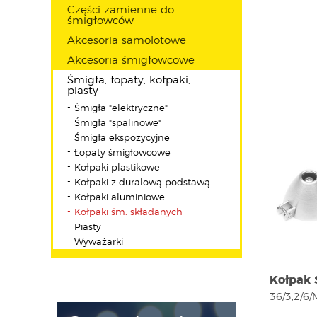
Części zamienne do
śmigłowców
Akcesoria samolotowe
Akcesoria śmigłowcowe
Śmigła, łopaty, kołpaki,
piasty
Śmigła "elektryczne"
Śmigła "spalinowe"
Śmigła ekspozycyjne
Łopaty śmigłowcowe
Kołpaki plastikowe
Kołpaki z duralową podstawą
Kołpaki aluminiowe
Kołpaki śm. składanych
Piasty
Wyważarki
Kołpak 
36/3,2/6