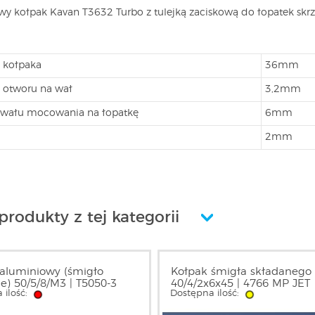
wy kołpak
Kavan T3632 Turbo
z tulejką zaciskową do łopatek skr
 kołpaka
36mm
 otworu na wał
3,2mm
 wału mocowania na łopatkę
6mm
2mm
produkty z tej kategorii
aluminiowy (śmigło
Kołpak śmigła składanego
e) 50/5/8/M3 | T5050-3
40/4/2x6x45 | 4766 MP JET
 ilość:
Dostępna ilość: