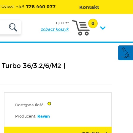
szawa +48
728 440 077
Kontakt
0
0,00 zł
zobacz koszyk
Turbo 36/3,2/6/M2 |
Dostępna ilość:
Producent:
Kavan