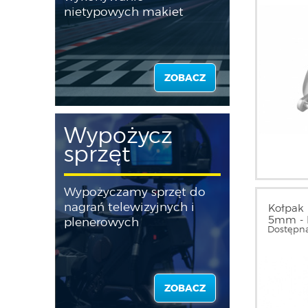
nietypowych makiet
ZOBACZ
Wypożycz
sprzęt
Wypożyczamy sprzęt do
nagrań telewizyjnych i
Kołpak
5mm - 
plenerowych
Dostępna
ZOBACZ