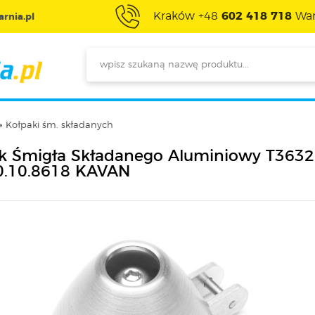
Kraków +48
602 418 718
War
rnia.pl
Kołpaki śm. składanych
k Śmigła Składanego Aluminiowy T3632 
.10.8618 KAVAN