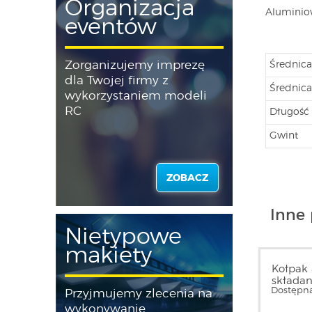
Organizacja
Aluminio
eventów
Zorganizujemy imprezę
Średnica
dla Twojej firmy z
Średnica
wykorzystaniem modeli
RC
Długość
Gwint
ZOBACZ
Inne 
Nietypowe
makiety
Kołpak 
składan
Dostępna
Przyjmujemy zlecenia na
KAVAN
wykonywanie