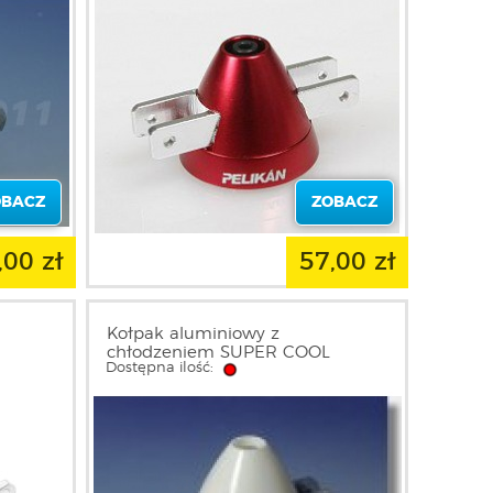
OBACZ
ZOBACZ
,00 zł
57,00 zł
Kołpak aluminiowy z
chłodzeniem SUPER COOL
Dostępna ilość:
 KAVAN
40/6/3,2mm - 4771 MPJet