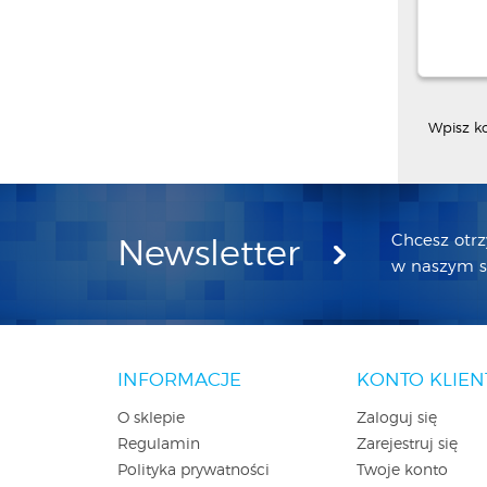
Wpisz k
Chcesz otr
Newsletter
w naszym sk
INFORMACJE
KONTO KLIEN
O sklepie
Zaloguj się
Regulamin
Zarejestruj się
Polityka prywatności
Twoje konto