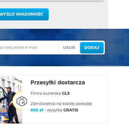
Przesyłki dostarcza
Firma kurierska
GLS
Zamówienia na kwotę powyżej
600 zł
- wysyłka
GRATIS