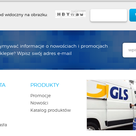
od widoczny na obrazku:
zymywać informacje o nowościach i promocjach
lepie? Wpisz swój adres e-mail
TA
PRODUKTY
Promocje
Nowości
Katalog produktów
asła