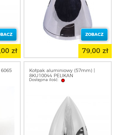
OBACZ
ZOBACZ
,00 zł
79,00 zł
- 6065
Kołpak aluminiowy (57mm) |
8KU10044 PELIKAN
Dostępna ilość: