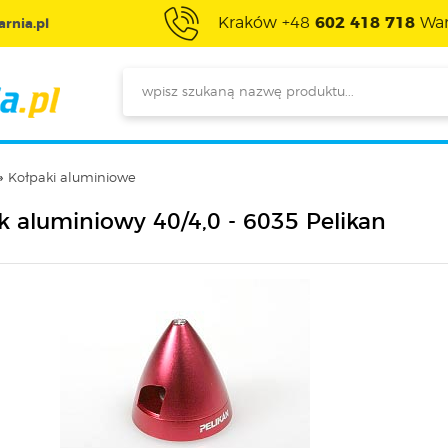
Kraków +48
602 418 718
War
rnia.pl
Kołpaki aluminiowe
k aluminiowy 40/4,0 - 6035 Pelikan