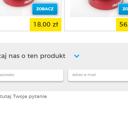
ZOBACZ
Z
18,00 zł
56
aj nas o ten produkt