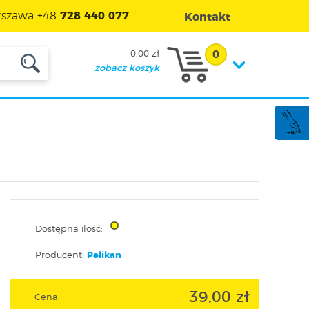
szawa +48
728 440 077
Kontakt
0
0,00 zł
zobacz koszyk
Dostępna ilość:
Producent:
Pelikan
39,00 zł
Cena: