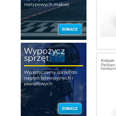
nietypowych makiet
ZOBACZ
Wypożycz
sprzęt
Kołpak 
Pelikan
Dostępna
Wypożyczamy sprzęt do
nagrań telewizyjnych i
plenerowych
ZOBACZ