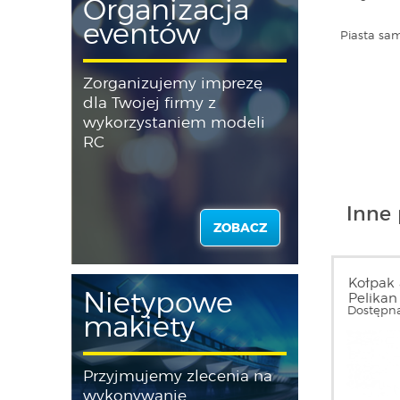
Organizacja
eventów
Piasta sam
Zorganizujemy imprezę
dla Twojej firmy z
wykorzystaniem modeli
RC
Inne 
ZOBACZ
Kołpak 
Nietypowe
Pelikan
Dostępna
makiety
Przyjmujemy zlecenia na
wykonywanie