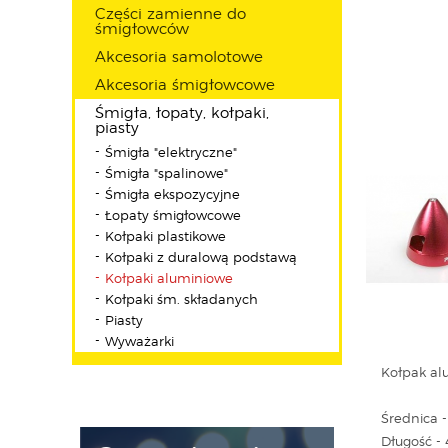
Części zamienne do
śmigłowców
Akcesoria samolotowe
Akcesoria śmigłowcowe
Śmigła, łopaty, kołpaki,
piasty
Śmigła "elektryczne"
Śmigła "spalinowe"
Śmigła ekspozycyjne
Łopaty śmigłowcowe
Kołpaki plastikowe
Kołpaki z duralową podstawą
Kołpaki aluminiowe
Kołpaki śm. składanych
Piasty
Wyważarki
Kołpak al
Średnica 
Długość 