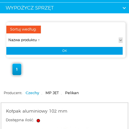
WYPOŻYCZ SPRZĘT
Sortuj według:
1
Producent:
Czechy
,
MP JET
,
Pelikan
Kołpak aluminiowy 102 mm
Dostępna ilość: