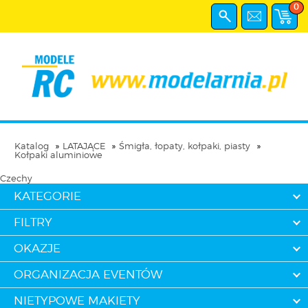
0
Katalog
LATAJĄCE
Śmigła, łopaty, kołpaki, piasty
Kołpaki aluminiowe
Czechy
KATEGORIE
FILTRY
OKAZJE
ORGANIZACJA EVENTÓW
NIETYPOWE MAKIETY