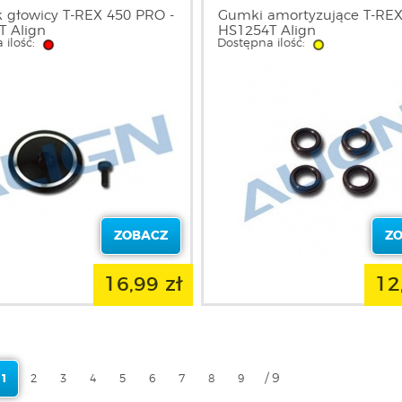
 głowicy T-REX 450 PRO -
Gumki amortyzujące T-REX
T Align
HS1254T Align
 ilość:
Dostępna ilość:
ZOBACZ
Z
16,99 zł
12
/ 9
1
2
3
4
5
6
7
8
9