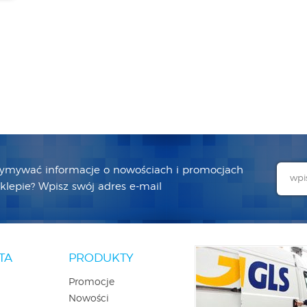
zymywać informacje o nowościach i promocjach
lepie? Wpisz swój adres e-mail
TA
PRODUKTY
Promocje
Nowości