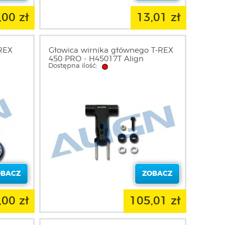
,00 zł
13,01 zł
-REX
Głowica wirnika głównego T-REX
450 PRO - H45017T Align
Dostępna ilość:
OBACZ
ZOBACZ
,00 zł
105,01 zł