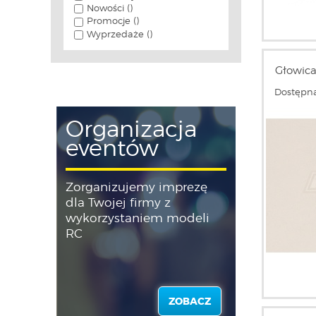
Nowości ()
Promocje ()
Wyprzedaże ()
Głowic
Dostępna
Organizacja
eventów
Zorganizujemy imprezę
dla Twojej firmy z
wykorzystaniem modeli
RC
ZOBACZ