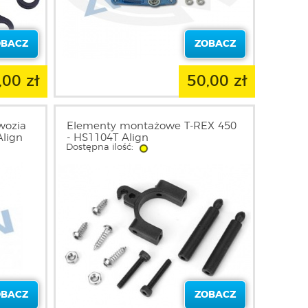
OBACZ
ZOBACZ
,00 zł
50,00 zł
wozia
Elementy montażowe T-REX 450
Align
- HS1104T Align
Dostępna ilość:
OBACZ
ZOBACZ