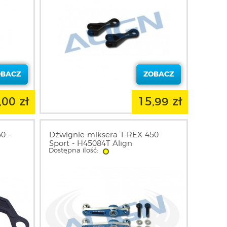
OBACZ
ZOBACZ
,00 zł
15,99 zł
0 -
Dźwignie miksera T-REX 450
Sport - H45084T Align
Dostępna ilość: