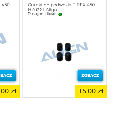
 450 -
Gumki do podwozia T-REX 450 -
HZ022T Align
Dostępna ilość:
OBACZ
ZOBACZ
,00 zł
15,00 zł