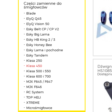
Części zamienne do
śmigłowców
Blade
ElyQ Q45
ElyQ Vision 50
Esky Belt CP / CP V2
Esky Big Lama
Esky HB King 2 / 3
Esky Honey Bee
Esky Lama i pochodne
Esky Tandem
Klasa 250
Klasa 450
Dźwigni
HS1085
Klasa 500 i 550
Dostępna
Klasa 600 i 700
MJX F645 / F647
MJX F646
RC System
TOP HELI
XTREME
Microśmigłowce