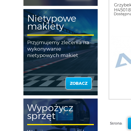
Grzybek
H45018
Dostępna
Nietypowe
makiety
Przyjmujemy zlecenia na
wykonywanie
nietypowych makiet
ZOBACZ
Wypożycz
sprzęt
Strona: