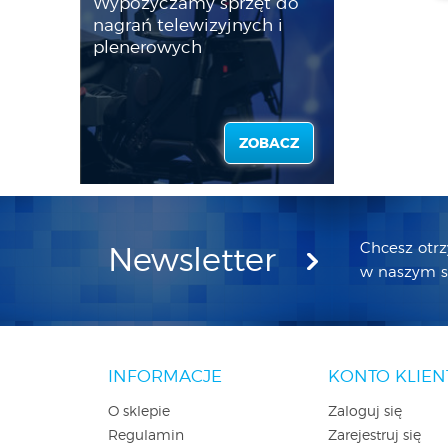
Wypożyczamy sprzęt do
nagrań telewizyjnych i
plenerowych
ZOBACZ
Chcesz otr
Newsletter
w naszym sk
INFORMACJE
KONTO KLIEN
O sklepie
Zaloguj się
Regulamin
Zarejestruj się