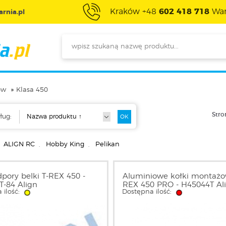
Kraków +48
602 418 718
War
rnia.pl
ów
Klasa 450
Stro
ług:
ALIGN RC
,
Hobby King
,
Pelikan
dpory belki T-REX 450 -
Aluminiowe kołki montażo
-84 Align
REX 450 PRO - H45044T Al
 ilość:
Dostępna ilość: