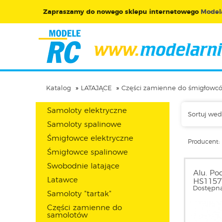
Zapraszamy do nowego sklepu internetowego
Modela
Katalog
LATAJĄCE
Części zamienne do śmigłowc
Samoloty elektryczne
Sortuj wed
Samoloty spalinowe
Śmigłowce elektryczne
Producent:
Śmigłowce spalinowe
Swobodnie latające
Alu. Po
Latawce
HS1157T
Dostępna
Samoloty "tartak"
Części zamienne do
samolotów