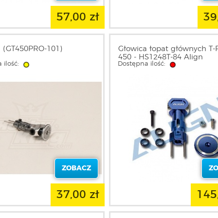
57,00 zł
39
a (GT450PRO-101)
Głowica łopat głównych T
450 - HS1248T-84 Align
 ilość:
Dostępna ilość:
ZOBACZ
Z
37,00 zł
145