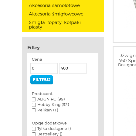
Akcesoria samolotowe
Akcesoria śmigłowcowe
Śmigła, łopaty, kołpaki,
piasty
Filtry
Dźwigni
Cena
450 Spo
Dostępna
-
Producent
ALIGN RC (99)
Hobby King (32)
Pelikan (1)
Opcje dodatkowe
Tylko dostępne ()
Bestsellery ()