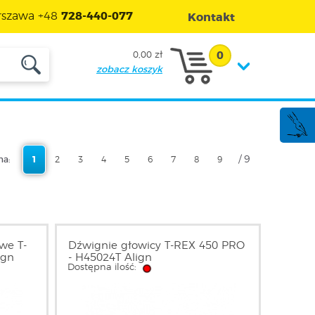
szawa +48
728-440-077
Kontakt
0
0,00 zł
zobacz koszyk
/ 9
na:
1
2
3
4
5
6
7
8
9
we T-
Dźwignie głowicy T-REX 450 PRO
ign
- H45024T Align
Dostępna ilość: