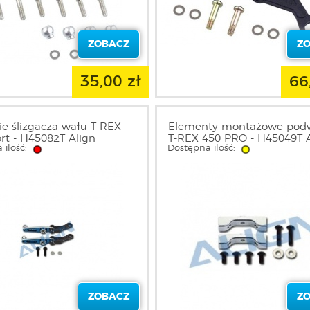
ZOBACZ
Z
35,00 zł
66
e ślizgacza wału T-REX
Elementy montażowe pod
rt - H45082T Align
T-REX 450 PRO - H45049T 
 ilość:
Dostępna ilość:
ZOBACZ
Z