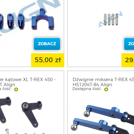
ZOBACZ
Z
55,00 zł
29
e kątowe XL T-REX 450 -
Dźwignie miksera T-REX 45
T Align
HS1204T-84 Align
 ilość:
Dostępna ilość: