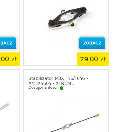
OBACZ
ZOBACZ
,00 zł
29,00 zł
Stabilizator MJX F46/F646 -
XMJX4604 - XTREME
Dostępna ilość: