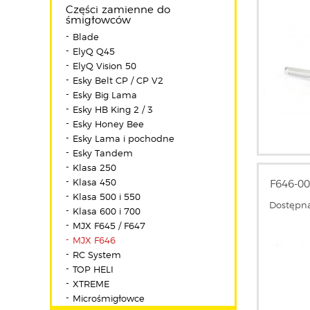
Części zamienne do
śmigłowców
Blade
ElyQ Q45
ElyQ Vision 50
Esky Belt CP / CP V2
Esky Big Lama
Esky HB King 2 / 3
Esky Honey Bee
Esky Lama i pochodne
Esky Tandem
Klasa 250
Klasa 450
F646-0
Klasa 500 i 550
Dostępna
Klasa 600 i 700
MJX F645 / F647
MJX F646
RC System
TOP HELI
XTREME
Microśmigłowce