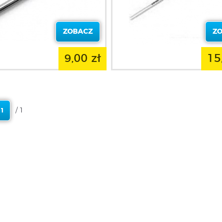
ZOBACZ
Z
9,00 zł
15
/ 1
1