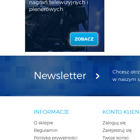
nagrań telewizyjnych i
plenerowych
ZOBACZ
Chcesz otr
Newsletter
w naszym sk
INFORMACJE
KONTO KLIEN
O sklepie
Zaloguj się
Regulamin
Zarejestruj się
Polityka prywatności
Twoje konto