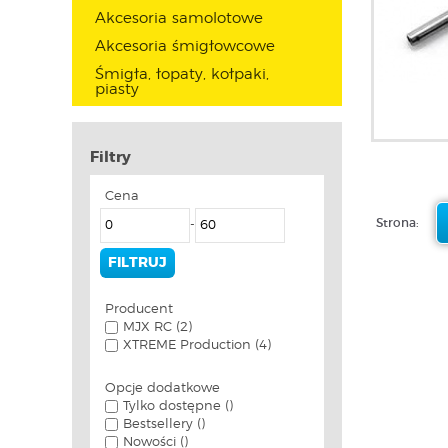
Akcesoria samolotowe
Akcesoria śmigłowcowe
Śmigła, łopaty, kołpaki,
piasty
Filtry
Cena
Strona:
-
Producent
MJX RC (2)
XTREME Production (4)
Opcje dodatkowe
Tylko dostępne ()
Bestsellery ()
Nowości ()