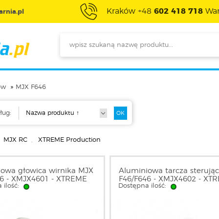
Kraków +48
602 418 718
War
rnia.pl
ów
MJX F646
ług:
MJX RC
,
XTREME Production
owa głowica wirnika MJX
Aluminiowa tarcza sterują
46 - XMJX4601 - XTREME
F46/F646 - XMJX4602 - XT
 ilość:
Dostępna ilość: