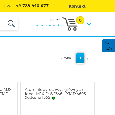
szawa +48
728-440-077
Kontakt
0
0,00 zł
zobacz koszyk
/ 1
Strona:
1
ca MJX
Aluminiowy uchwyt głównych
REME
łopat MJX F46/F646 - XMJX4603 -
Dostępna ilość:
XTREME