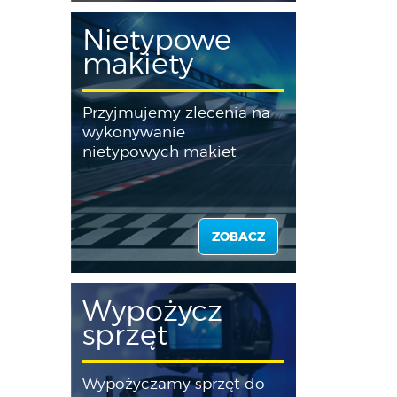
Nietypowe
makiety
Przyjmujemy zlecenia na
wykonywanie
nietypowych makiet
ZOBACZ
Wypożycz
sprzęt
Wypożyczamy sprzęt do