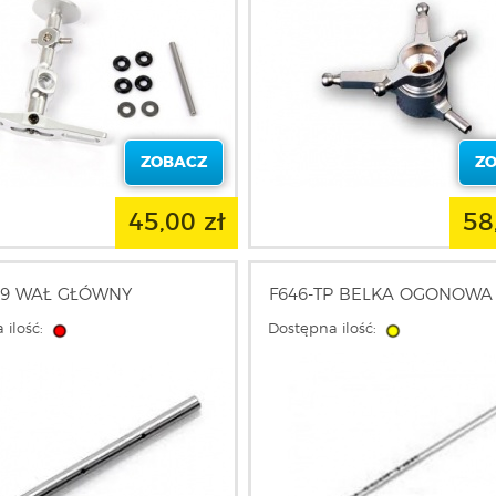
ZOBACZ
Z
45,00 zł
58
09 WAŁ GŁÓWNY
F646-TP BELKA OGONOWA
 ilość:
Dostępna ilość: