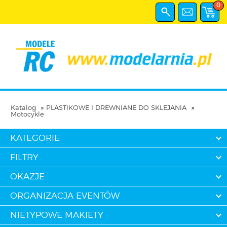
0
Katalog
PLASTIKOWE I DREWNIANE DO SKLEJANIA
Motocykle
KATEGORIE
FILTRY
OKAZJE
ORGANIZACJA EVENTÓW
NIETYPOWE MAKIETY