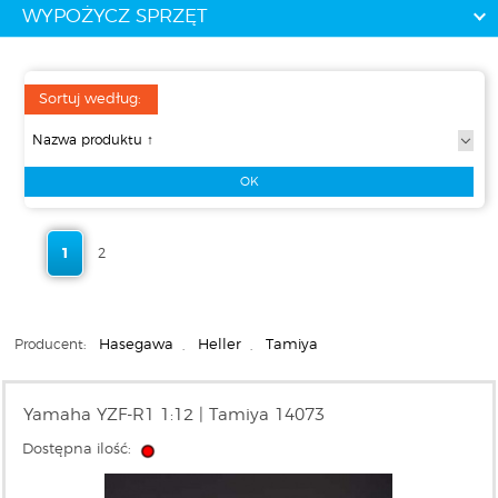
WYPOŻYCZ SPRZĘT
Sortuj według:
1
2
Producent:
Hasegawa
,
Heller
,
Tamiya
Yamaha YZF-R1 1:12 | Tamiya 14073
Dostępna ilość: