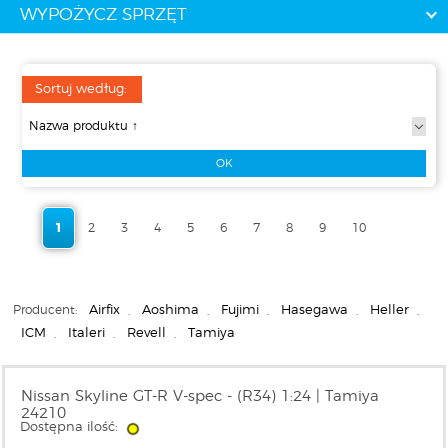
WYPOŻYCZ SPRZĘT
Sortuj według:
1
2
3
4
5
6
7
8
9
10
Producent:
Airfix
,
Aoshima
,
Fujimi
,
Hasegawa
,
Heller
,
ICM
,
Italeri
,
Revell
,
Tamiya
Nissan Skyline GT-R V-spec - (R34) 1:24 | Tamiya
24210
Dostępna ilość: