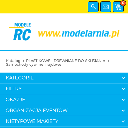
0
Katalog
PLASTIKOWE I DREWNIANE DO SKLEJANIA
Samochody cywilne i rajdowe
KATEGORIE
FILTRY
OKAZJE
ORGANIZACJA EVENTÓW
NIETYPOWE MAKIETY