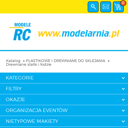
0
Katalog
PLASTIKOWE I DREWNIANE DO SKLEJANIA
Drewniane statki i łodzie
KATEGORIE
FILTRY
OKAZJE
ORGANIZACJA EVENTÓW
NIETYPOWE MAKIETY