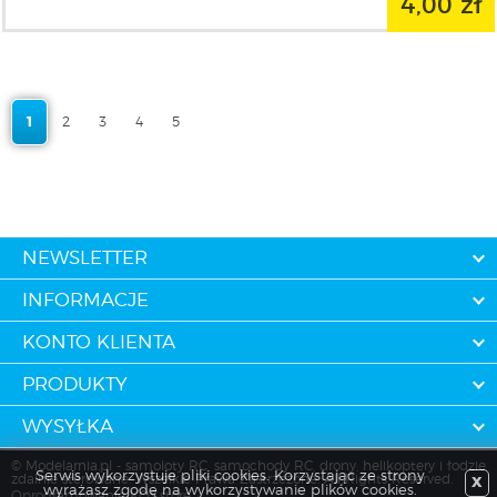
4,00 zł
1
2
3
4
5
NEWSLETTER
INFORMACJE
KONTO KLIENTA
PRODUKTY
WYSYŁKA
© Modelarnia.pl - samoloty RC, samochody RC, drony, helikoptery i łodzie
Serwis wykorzystuje pliki cookies. Korzystając ze strony
zdalnie sterowane. Wszelkie Prawa Zastrzeżone. All Rights Reserved.
X
wyrażasz zgodę na wykorzystywanie plików cookies.
Oprogramowanie KQS.store