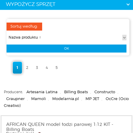
WYPOŻYCZ SPRZĘT
Sortuj według:
1
2
3
4
5
Producent:
Artesania Latina
,
Billing Boats
,
Constructo
,
Graupner
,
Mamoli
,
Modelarnia.pl
,
MP JET
,
OcCre (Ocio
Creativo)
AFRICAN QUEEN model łodzi parowej 1:12 KIT -
Billing Boats