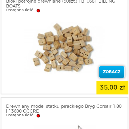
Bloki potrójne drewniane (50szt.) | BF0681 BILLING
BOATS
Dostępna ilość:
ZOBACZ
35,00 zł
Drewniany model statku pirackiego Bryg Corsair 1:80
| 13600 OCCRE
Dostępna ilość: