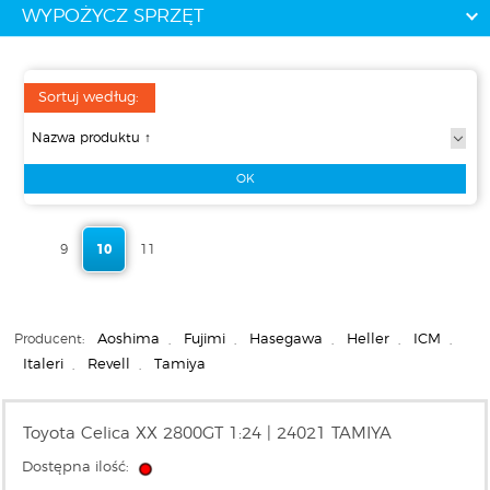
WYPOŻYCZ SPRZĘT
Sortuj według:
9
10
11
Producent:
Aoshima
,
Fujimi
,
Hasegawa
,
Heller
,
ICM
,
Italeri
,
Revell
,
Tamiya
Toyota Celica XX 2800GT 1:24 | 24021 TAMIYA
Dostępna ilość: