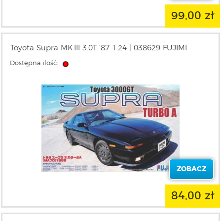
99,00 zł
Toyota Supra MK.III 3.0T '87 1:24 | 038629 FUJIMI
Dostępna ilość:
ZOBACZ
84,00 zł