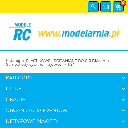
0
Katalog
PLASTIKOWE I DREWNIANE DO SKLEJANIA
Samochody cywilne i rajdowe
1:24
KATEGORIE
FILTRY
OKAZJE
ORGANIZACJA EVENTÓW
NIETYPOWE MAKIETY