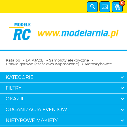
0
Katalog
LATAJĄCE
Samoloty elektryczne
Prawie gotowe (częściowo wyposażone)
Motoszybowce
KATEGORIE
FILTRY
OKAZJE
ORGANIZACJA EVENTÓW
NIETYPOWE MAKIETY