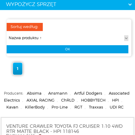
WYPOŻYCZ SPRZĘT
Sortuj według:
1
Producent:
Absima
,
Ansmann
,
Artful Dodgers
,
Associated
Electrics
,
AXIAL RACING
,
ChRLD
,
HOBBYTECH
,
HPI
,
Kavan
,
KillerBody
,
Pro-Line
,
RGT
,
Traxxas
,
UDI RC
VENTURE CRAWLER TOYOTA FJ CRUISER 1:10 4WD
RTR MATTE BLACK - HPI 118146