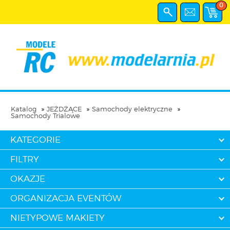
0
Katalog
JEŻDŻĄCE
Samochody elektryczne
Samochody Trialowe
KATEGORIE
FILTRY
OKAZJE
ORGANIZACJA EVENTÓW
NIETYPOWE MAKIETY