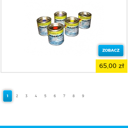
ZOBACZ
65,00 zł
1
2
3
4
5
6
7
8
9