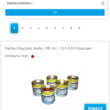
1
2
3
4
5
6
7
8
9
Farba Oracolor biała 100 ml - 121-010 Oracover
Dostępna ilość:
ZOBACZ