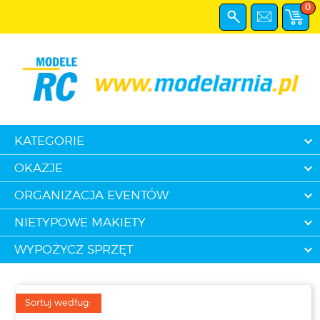
0
KATEGORIE
OKAZJE
ORGANIZACJA EVENTÓW
NIETYPOWE MAKIETY
WYPOŻYCZ SPRZĘT
Sortuj według: