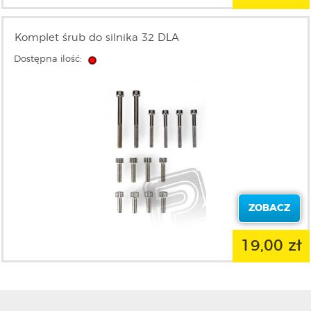
Komplet śrub do silnika 32 DLA
Dostępna ilość:
ZOBACZ
19,00 zł