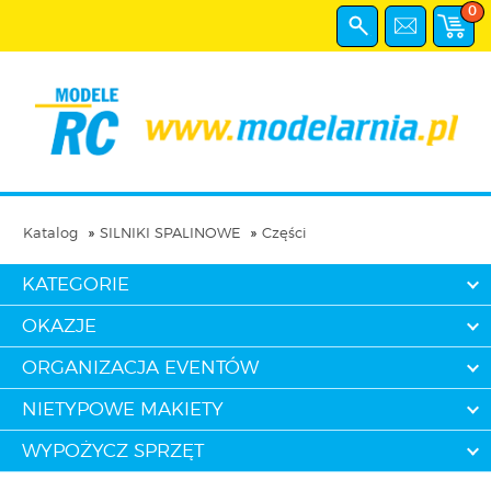
0
Katalog
SILNIKI SPALINOWE
Części
KATEGORIE
OKAZJE
ORGANIZACJA EVENTÓW
NIETYPOWE MAKIETY
WYPOŻYCZ SPRZĘT