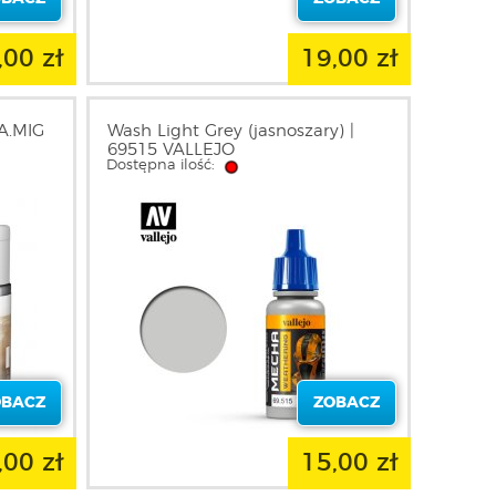
,00 zł
19,00 zł
 A.MIG
Wash Light Grey (jasnoszary) |
69515 VALLEJO
Dostępna ilość:
OBACZ
ZOBACZ
,00 zł
15,00 zł