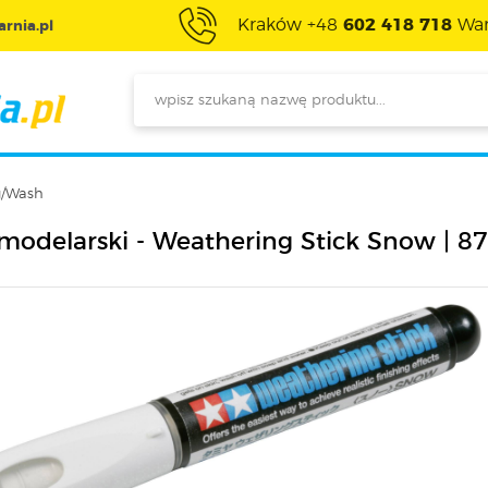
Kraków +48
602 418 718
War
rnia.pl
g/Wash
 modelarski - Weathering Stick Snow | 