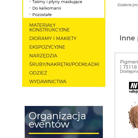
Taśmy i płyny maskujące
działanie pr
Do kalkomanii
Pozostałe
MATERIAŁY
KONSTRUKCYJNE
Inne 
DIORAMY I MAKIETY
EKSPOZYCYJNE
NARZĘDZIA
Pigment
ŚRUBY/NAKRĘTKI/PODKŁADKI
| 73118
Dostępna
ODZIEŻ
WYDAWNICTWA
Organizacja
eventów