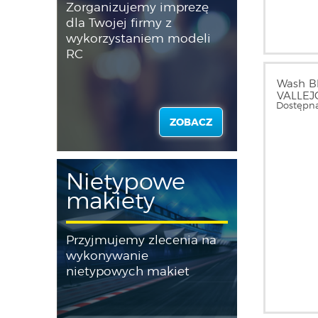
Zorganizujemy imprezę
dla Twojej firmy z
wykorzystaniem modeli
RC
Wash Bl
VALLEJ
Dostępna
ZOBACZ
Nietypowe
makiety
Przyjmujemy zlecenia na
wykonywanie
nietypowych makiet