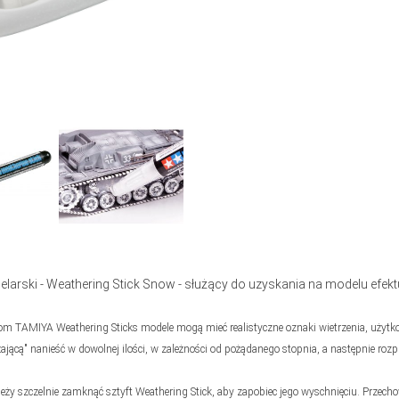
larski - Weathering Stick Snow - służący do uzyskania na modelu efekt
tom TAMIYA Weathering Sticks modele mogą mieć realistyczne oznaki wietrzenia, użytko
żającą" nanieść w dowolnej ilości, w zależności od pożądanego stopnia, a następnie ro
leży szczelnie zamknąć sztyft Weathering Stick, aby zapobiec jego wyschnięciu. Prz