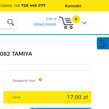
szawa +48
728 440 077
Kontakt
0
0,00 zł
zobacz koszyk
87082 TAMIYA
Dostępna ilość:
17,00 zł
Cena: