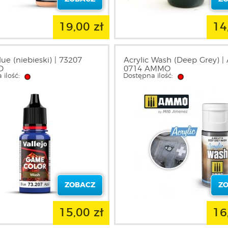
19,00 zł
14
ue (niebieski) | 73207
Acrylic Wash (Deep Grey) |
O
0714 AMMO
 ilość:
Dostępna ilość:
ZOBACZ
Z
15,00 zł
16