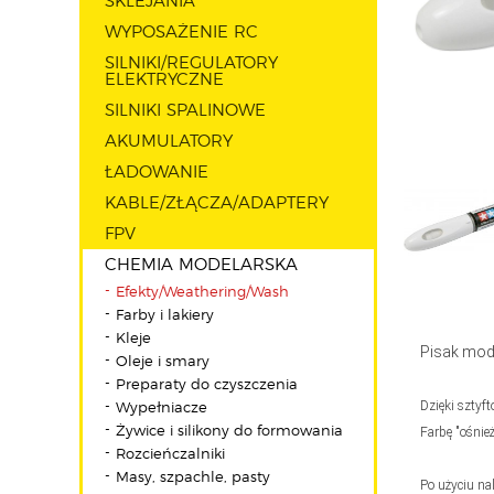
SKLEJANIA
WYPOSAŻENIE RC
SILNIKI/REGULATORY
ELEKTRYCZNE
SILNIKI SPALINOWE
AKUMULATORY
ŁADOWANIE
KABLE/ZŁĄCZA/ADAPTERY
FPV
CHEMIA MODELARSKA
Efekty/Weathering/Wash
Farby i lakiery
Kleje
Pisak mode
Oleje i smary
Preparaty do czyszczenia
Dzięki sztyf
Wypełniacze
Żywice i silikony do formowania
Farbę "ośnie
Rozcieńczalniki
Masy, szpachle, pasty
Po użyciu na