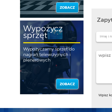
ZOBACZ
Zapyt
Wypożycz
sprzęt
Wypożyczamy sprzęt do
nagrań telewizyjnych i
plenerowych
ZOBACZ
Wpisz k