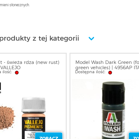
omieni słonecznych.
produkty z tej kategorii
 - świeża rdza (new rust)
Model Wash Dark Green (fo
 VALLEJO
green vehicles) | 4956AP I
 ilość:
Dostępna ilość:
ZOBACZ
Z