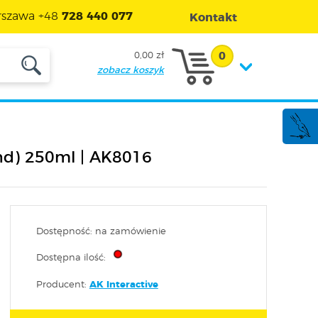
szawa +48
728 440 077
Kontakt
0
0,00 zł
zobacz koszyk
nd) 250ml | AK8016
Dostępność: na zamówienie
Dostępna ilość:
Producent:
AK Interactive