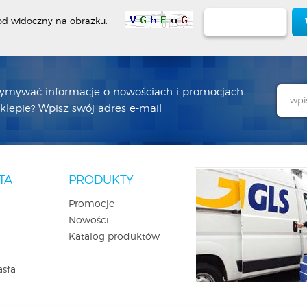
od widoczny na obrazku:
zymywać informacje o nowościach i promocjach
lepie? Wpisz swój adres e-mail
TA
PRODUKTY
Promocje
Nowości
Katalog produktów
asła