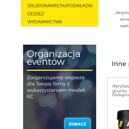
ŚRUBY/NAKRĘTKI/PODKŁADKI
Akrylo
ODZIEŻ
wini
WYDAWNICTWA
nakł
Organizacja
eventów
Inne 
Zorganizujemy imprezę
dla Twojej firmy z
Akrylow
wykorzystaniem modeli
gruntu 
Dostępna
AK8018
RC
ZOBACZ