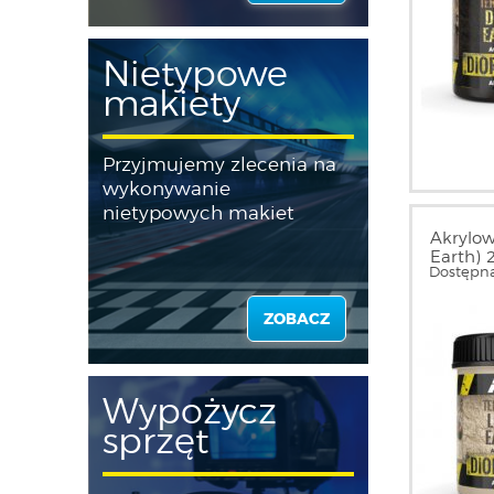
Nietypowe
makiety
Przyjmujemy zlecenia na
wykonywanie
nietypowych makiet
Akrylow
Earth) 
Dostępna
ZOBACZ
Wypożycz
sprzęt