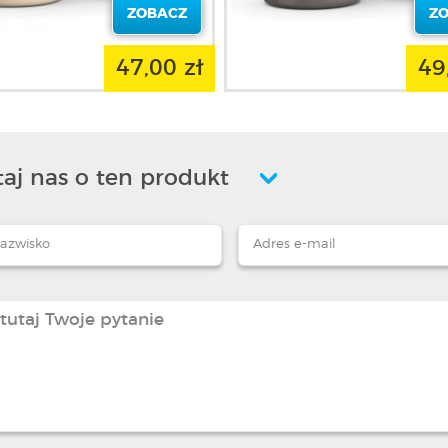
ZOBACZ
Z
47,00 zł
49
aj nas o ten produkt