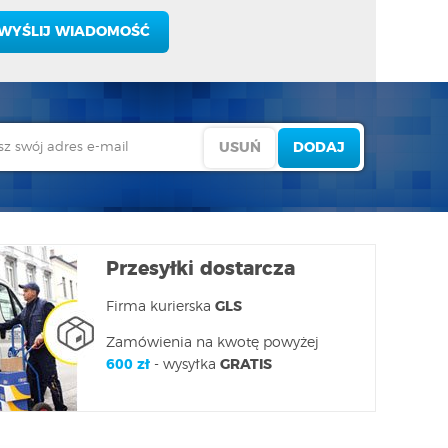
Przesyłki dostarcza
Firma kurierska
GLS
Zamówienia na kwotę powyżej
600 zł
- wysyłka
GRATIS