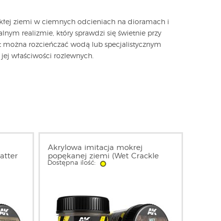
kłej ziemi w ciemnych odcieniach na dioramach i
nym realizmie, który sprawdzi się świetnie przy
nt można rozcieńczać wodą lub specjalistycznym
jej właściwości rozlewnych.
Akrylowa imitacja mokrej
atter
popękanej ziemi (Wet Crackle
Dostępna ilość:
 100ml
Effects) 100ml | AK8034