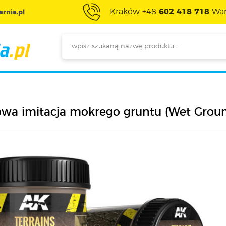
Kraków +48
602 418 718
War
rnia.pl
owa imitacja mokrego gruntu (Wet Grou