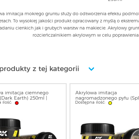
wa imitacja mokrego gruntu służy do odtworzenia efektu podmo
etach. To wysokiej jakości produkt opracowany z myślą o ekstremal
adaniu cienkich jak i grubych warstw na makiecie. Akrylowy gru
rozcieńczalnikiem akrylowym w celu poprawienia 
produkty z tej kategorii
a imitacja ciemnego
Akrylowa imitacja
(Dark Earth) 250ml |
nagromadzonego pyłu (Spl
 ilość:
Dostępna ilość:
Effects Accumulated Dust)
| AK8031