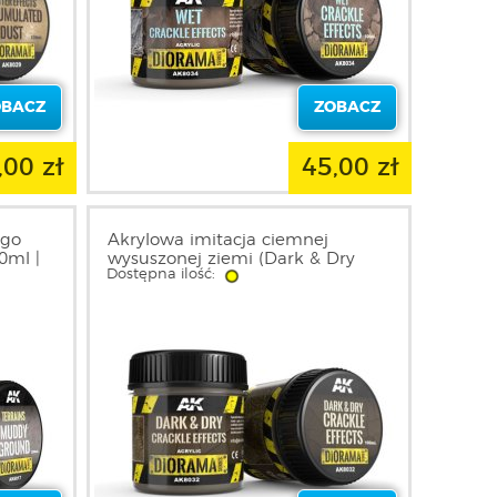
OBACZ
ZOBACZ
,00 zł
45,00 zł
ego
Akrylowa imitacja ciemnej
0ml |
wysuszonej ziemi (Dark & Dry
Dostępna ilość:
Crackle Effects) 100ml | AK8032