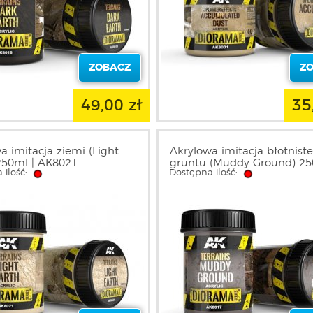
ZOBACZ
Z
49,00 zł
35
a imitacja ziemi (Light
Akrylowa imitacja błotnist
250ml | AK8021
gruntu (Muddy Ground) 25
 ilość:
Dostępna ilość:
AK8017