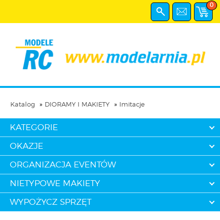
0
Katalog
DIORAMY I MAKIETY
Imitacje
KATEGORIE
OKAZJE
ORGANIZACJA EVENTÓW
NIETYPOWE MAKIETY
WYPOŻYCZ SPRZĘT