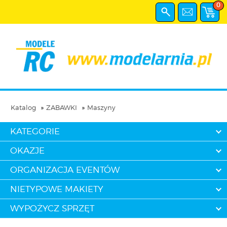
0
Katalog
ZABAWKI
Maszyny
KATEGORIE
OKAZJE
ORGANIZACJA EVENTÓW
NIETYPOWE MAKIETY
WYPOŻYCZ SPRZĘT