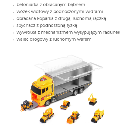
betoniarka z obracanym bębnem
wózek widłowy z podnoszonymi widłami
obracana koparka z długą, ruchomą rączką
spychacz z podnoszoną łyżką
wywrotka z mechanizmem wysypującym ładunek
walec drogowy z ruchomym wałem