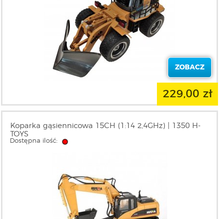
ZOBACZ
229,00 zł
Koparka gąsiennicowa 15CH (1:14 2,4GHz) | 1350 H-
TOYS
Dostępna ilość: