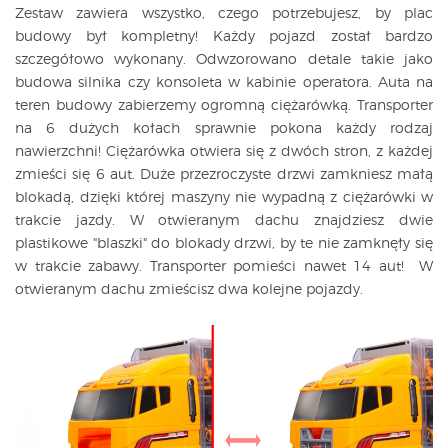
Zestaw zawiera wszystko, czego potrzebujesz, by plac
budowy był kompletny! Każdy pojazd został bardzo
szczegółowo wykonany. Odwzorowano detale takie jako
budowa silnika czy konsoleta w kabinie operatora. Auta na
teren budowy zabierzemy ogromną ciężarówką. Transporter
na 6 dużych kołach sprawnie pokona każdy rodzaj
nawierzchni! Ciężarówka otwiera się z dwóch stron, z każdej
zmieści się 6 aut. Duże przezroczyste drzwi zamkniesz małą
blokadą, dzięki której maszyny nie wypadną z ciężarówki w
trakcie jazdy. W otwieranym dachu znajdziesz dwie
plastikowe "blaszki" do blokady drzwi, by te nie zamknęły się
w trakcie zabawy. Transporter pomieści nawet 14 aut! W
otwieranym dachu zmieścisz dwa kolejne pojazdy.