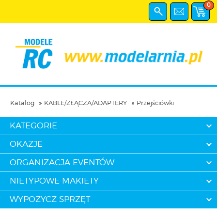
0
Katalog
KABLE/ZŁĄCZA/ADAPTERY
Przejściówki
KATEGORIE
OKAZJE
ORGANIZACJA EVENTÓW
NIETYPOWE MAKIETY
WYPOŻYCZ SPRZĘT