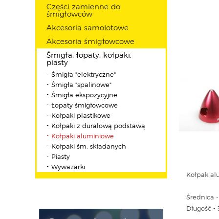
Części zamienne do
śmigłowców
Akcesoria samolotowe
Akcesoria śmigłowcowe
Śmigła, łopaty, kołpaki,
piasty
Śmigła "elektryczne"
Śmigła "spalinowe"
Śmigła ekspozycyjne
Łopaty śmigłowcowe
Kołpaki plastikowe
Kołpaki z duralową podstawą
Kołpaki aluminiowe
Kołpaki śm. składanych
Piasty
Wyważarki
Kołpak al
Średnica 
Długość 