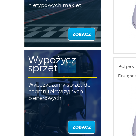
nietypowych makiet
ZOBACZ
Wypożycz
sprzęt
Kołpak
Dostępna
Wypożyczamy sprzęt do
nagrań telewizyjnych i
plenerowych
ZOBACZ