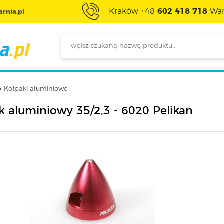
Kraków +48
602 418 718
War
rnia.pl
Kołpaki aluminiowe
k aluminiowy 35/2,3 - 6020 Pelikan