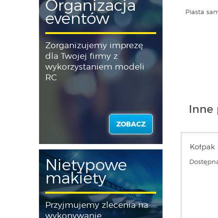
Organizacja
Piasta sam
eventów
Zorganizujemy imprezę
dla Twojej firmy z
wykorzystaniem modeli
RC
Inne 
ZOBACZ
Kołpak
Nietypowe
Dostępna
makiety
Przyjmujemy zlecenia na
wykonywanie