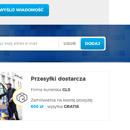
Przesyłki dostarcza
Firma kurierska
GLS
Zamówienia na kwotę powyżej
600 zł
- wysyłka
GRATIS