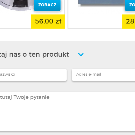
ZOBACZ
Z
56,00 zł
28
aj nas o ten produkt