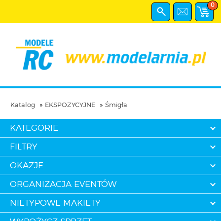
0
Katalog
EKSPOZYCYJNE
Śmigła
KATEGORIE
FILTRY
OKAZJE
ORGANIZACJA EVENTÓW
NIETYPOWE MAKIETY