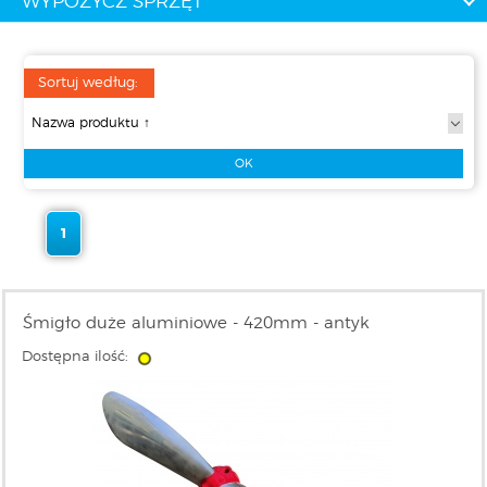
WYPOŻYCZ SPRZĘT
Sortuj według:
1
Śmigło duże aluminiowe - 420mm - antyk
Dostępna ilość: