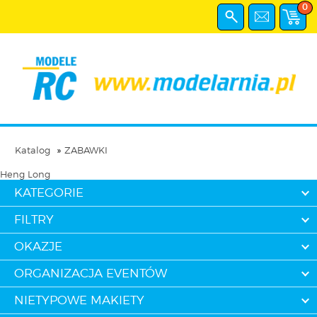
0
Katalog
ZABAWKI
Heng Long
KATEGORIE
FILTRY
OKAZJE
ORGANIZACJA EVENTÓW
NIETYPOWE MAKIETY