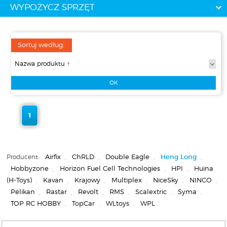
WYPOŻYCZ SPRZĘT
Sortuj według:
1
Producent:
Airfix
,
ChRLD
,
Double Eagle
,
Heng Long
,
Hobbyzone
,
Horizon Fuel Cell Technologies
,
HPI
,
Huina
(H-Toys)
,
Kavan
,
Krajowy
,
Multiplex
,
NiceSky
,
NINCO
,
Pelikan
,
Rastar
,
Revolt
,
RMS
,
Scalextric
,
Syma
,
TOP RC HOBBY
,
TopCar
,
WLtoys
,
WPL