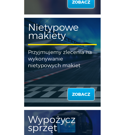
ZOBACZ
Nietypowe
makiety
Przyjmujemy zlecenia na
wykonywanie
nietypowych makiet
ZOBACZ
Wypożycz
sprzęt