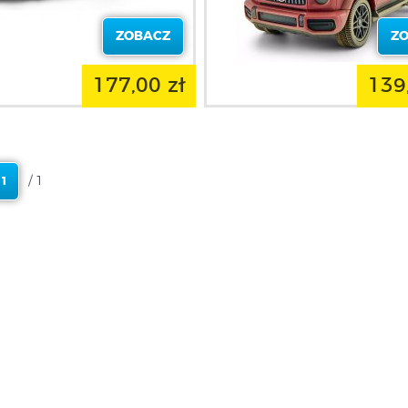
ZOBACZ
Z
177,00 zł
139
/ 1
1