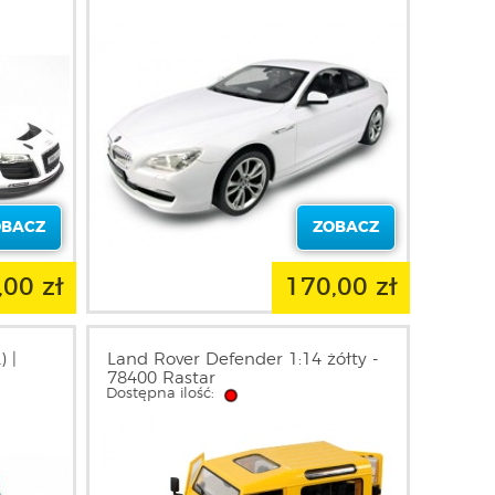
OBACZ
ZOBACZ
,00 zł
170,00 zł
) |
Land Rover Defender 1:14 żółty -
78400 Rastar
Dostępna ilość: