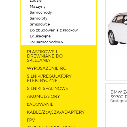
Łodzie
Maszyny
Samochody
Samoloty
Śmigłowce
Do zbudowania z klocków
Edukacyjne
Tor samochodowy
PLASTIKOWE I
DREWNIANE DO
SKLEJANIA
WYPOSAŻENIE RC
SILNIKI/REGULATORY
ELEKTRYCZNE
SILNIKI SPALINOWE
BMW Z4 
AKUMULATORY
39700 
Dostępna
ŁADOWANIE
KABLE/ZŁĄCZA/ADAPTERY
FPV