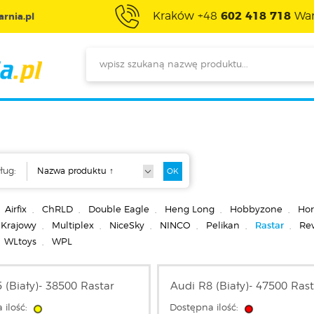
Kraków +48
602 418 718
War
rnia.pl
ług:
Airfix
,
ChRLD
,
Double Eagle
,
Heng Long
,
Hobbyzone
,
Hor
Krajowy
,
Multiplex
,
NiceSky
,
NINCO
,
Pelikan
,
Rastar
,
Rev
WLtoys
,
WPL
 (Biały)- 38500 Rastar
Audi R8 (Biały)- 47500 Ras
 ilość:
Dostępna ilość: