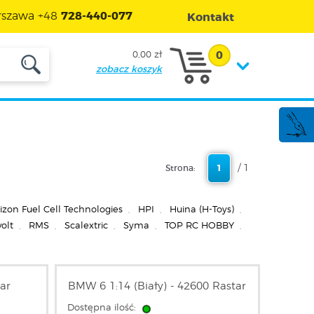
szawa +48
728-440-077
Kontakt
0
0,00 zł
zobacz koszyk
/ 1
Strona:
1
izon Fuel Cell Technologies
,
HPI
,
Huina (H-Toys)
,
olt
,
RMS
,
Scalextric
,
Syma
,
TOP RC HOBBY
,
tar
BMW 6 1:14 (Biały) - 42600 Rastar
Dostępna ilość: