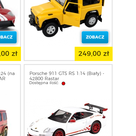
OBACZ
ZOBACZ
,00 zł
249,00 zł
24 (na
Porsche 911 GTS RS 1:14 (Biały) -
TAR
42800 Rastar
Dostępna ilość: