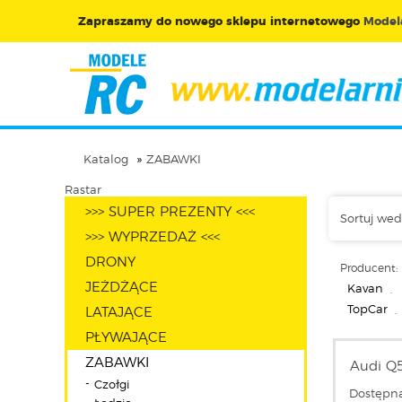
Zapraszamy do nowego sklepu internetowego
Modela
Katalog
ZABAWKI
Rastar
>>> SUPER PREZENTY <<<
Sortuj wed
>>> WYPRZEDAŻ <<<
DRONY
Producent:
JEŻDŻĄCE
Kavan
,
TopCar
,
LATAJĄCE
PŁYWAJĄCE
ZABAWKI
Audi Q5
Czołgi
Dostępna