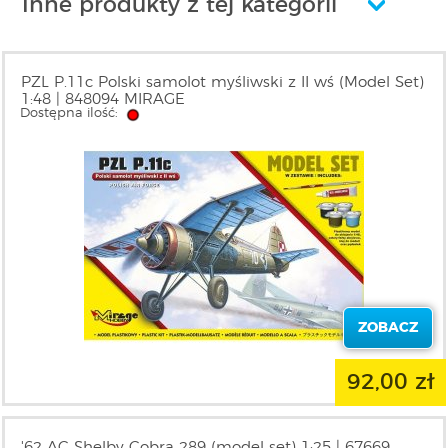
Inne produkty z tej kategorii
PZL P.11c Polski samolot myśliwski z II wś (Model Set)
1:48 | 848094 MIRAGE
Dostępna ilość:
ZOBACZ
92,00 zł
'62 AC Shelby Cobra 289 (model set) 1:25 | 67669