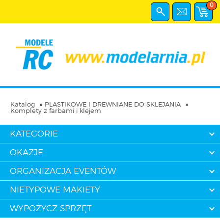
0
Katalog
PLASTIKOWE I DREWNIANE DO SKLEJANIA
Komplety z farbami i klejem
KATEGORIE
OKAZJE
ORGANIZACJA EVENTÓW
NIETYPOWE MAKIETY
WYPOŻYCZ SPRZĘT